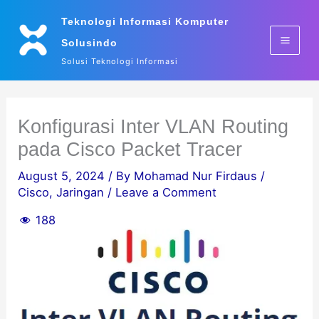
Skip
Teknologi Informasi Komputer
to
Solusindo
content
Solusi Teknologi Informasi
Konfigurasi Inter VLAN Routing
pada Cisco Packet Tracer
August 5, 2024
/ By
Mohamad Nur Firdaus
/
Cisco
,
Jaringan
/
Leave a Comment
188