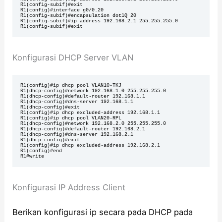
R1(config-subif)#exit

R1(config)#interface g0/0.20

R1(config-subif)#encapsulation dot1Q 20

R1(config-subif)#ip address 192.168.2.1 255.255.255.0

R1(config-subif)#exit
Konfigurasi DHCP Server VLAN
R1(config)#ip dhcp pool VLAN10-TKJ

R1(dhcp-config)#network 192.168.1.0 255.255.255.0

R1(dhcp-config)#default-router 192.168.1.1

R1(dhcp-config)#dns-server 192.168.1.1

R1(dhcp-config)#exit

R1(config)#ip dhcp excluded-address 192.168.1.1

R1(config)#ip dhcp pool VLAN20-RPL

R1(dhcp-config)#network 192.168.2.0 255.255.255.0

R1(dhcp-config)#default-router 192.168.2.1

R1(dhcp-config)#dns-server 192.168.2.1

R1(dhcp-config)#exit

R1(config)#ip dhcp excluded-address 192.168.2.1

R1(config)#end

R1#write
Konfigurasi IP Address Client
Berikan konfigurasi ip secara pada DHCP pada