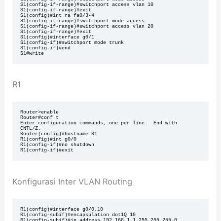
S1(config-if-range)#switchport access vlan 10

S1(config-if-range)#exit

S1(config)#int ra fa0/3-4

S1(config-if-range)#switchport mode access

S1(config-if-range)#switchport access vlan 20

S1(config-if-range)#exit

S1(config)#interface g0/1

S1(config-if)#switchport mode trunk 

S1(config-if)#end

S1#write 
R1
Router>enable 

Router#conf t

Enter configuration commands, one per line.  End with 
CNTL/Z.

Router(config)#hostname R1

R1(config)#int g0/0

R1(config-if)#no shutdown

R1(config-if)#exit
Konfigurasi Inter VLAN Routing
R1(config)#interface g0/0.10

R1(config-subif)#encapsulation dot1Q 10

R1(config-subif)#ip address 192.168.1.1 255.255.255.0
