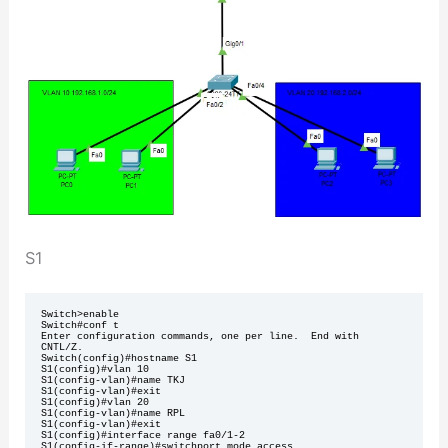
S1
Switch>enable 

Switch#conf t

Enter configuration commands, one per line.  End with 
CNTL/Z.

Switch(config)#hostname S1

S1(config)#vlan 10

S1(config-vlan)#name TKJ

S1(config-vlan)#exit

S1(config)#vlan 20

S1(config-vlan)#name RPL

S1(config-vlan)#exit

S1(config)#interface range fa0/1-2

S1(config-if-range)#switchport mode access 
